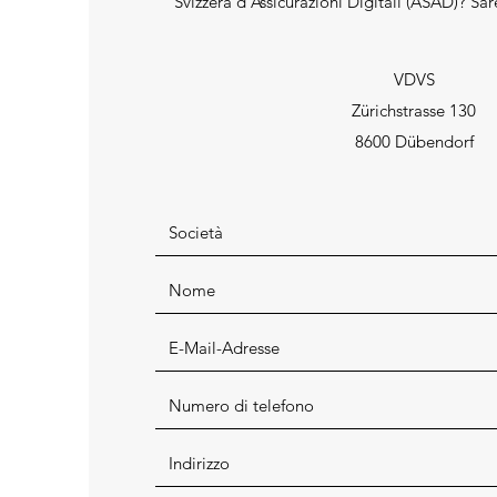
Svizzera d'Assicurazioni Digitali (ASAD)? Sar
VDVS
Zürichstrasse 130
8600 Dübendorf